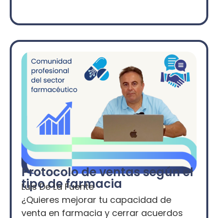
Protocolo de ventas según el
tipo de farmacia
Luis De La Fuente
¿Quieres mejorar tu capacidad de
venta en farmacia y cerrar acuerdos