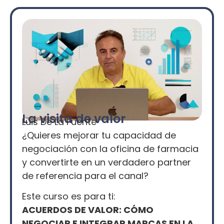
La visita de valor
Luis De La Fuente
¿Quieres mejorar tu capacidad de
negociación con la oficina de farmacia
y convertirte en un verdadero partner
de referencia para el canal?
Este curso es para ti:
ACUERDOS DE VALOR: CÓMO
NEGOCIAR E INTEGRAR MARCAS EN LA