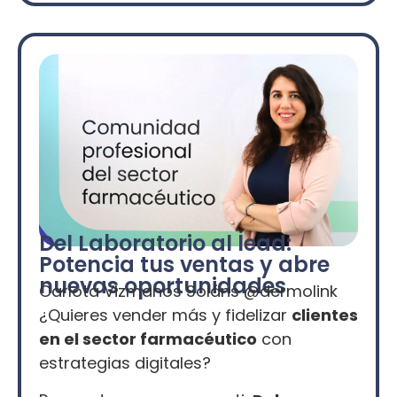
Del Laboratorio al lead:
Potencia tus ventas y abre
nuevas oportunidades
Carlota Vizmanos Soláns @dermolink
¿Quieres vender más y fidelizar
clientes
en el sector farmacéutico
con
estrategias digitales?