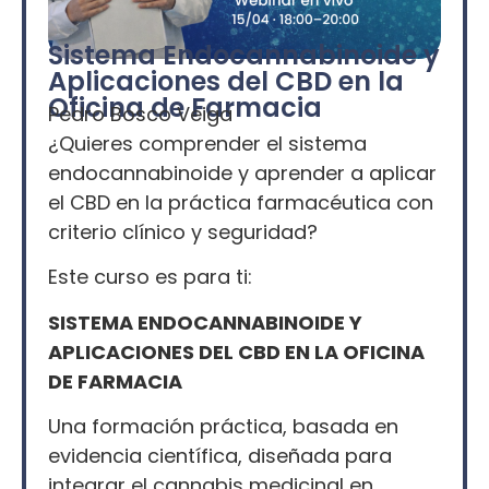
Sistema Endocannabinoide y
Aplicaciones del CBD en la
Oficina de Farmacia
Pedro Bosco Veiga
¿Quieres comprender el sistema
endocannabinoide y aprender a aplicar
el CBD en la práctica farmacéutica con
criterio clínico y seguridad?
Este curso es para ti:
SISTEMA ENDOCANNABINOIDE Y
APLICACIONES DEL CBD EN LA OFICINA
DE FARMACIA
Una formación práctica, basada en
evidencia científica, diseñada para
integrar el cannabis medicinal en…