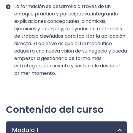
La formación se desarrolla a través de un
Comprensión del entorno actual de la
enfoque práctico y participativo, integrando
farmacia y su creciente complejidad
explicaciones conceptuales, dinámicas,
Impacto de las diferentes generaciones en el
ejercicios y role-play, apoyados en materiales
equipo y en los clientes
de trabajo diseñados para facilitar la aplicación
directa. El objetivo es que el farmacéutico
Estrategias de comunicación para mejorar la
adquiera una nueva visión de su negocio y pueda
relación con el equipo
empezar a gestionarlo de forma más
estratégica, consciente y sostenible desde el
Claves para atraer, motivar e implicar al
primer momento.
personal de la farmacia
Cómo alinear valores personales y estrategia
empresarial
Contenido del curso
Desarrollo de una mentalidad empresarial en
profesionales con formación sanitaria
Nuevas formas de entender la propuesta de
Módulo 1