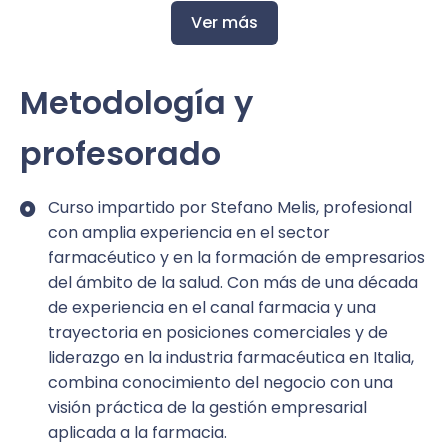
Ver más
La formación aborda la gestión de la farmacia
desde una perspectiva estratégica y empresarial,
integrando herramientas de planificación, liderazgo
Metodología y
organizacional y comprensión de las nuevas
dinámicas del sector:
profesorado
Cambio de mentalidad: de farmacéutico
gestor a empresario estratégico
Curso impartido por Stefano Melis, profesional
Análisis del modelo actual de farmacia y los
con amplia experiencia en el sector
retos del sector
farmacéutico y en la formación de empresarios
Identificación de las áreas del negocio que
del ámbito de la salud. Con más de una década
consumen tiempo y energía del titular.
de experiencia en el canal farmacia y una
trayectoria en posiciones comerciales y de
Herramientas de planificación estratégica
liderazgo en la industria farmacéutica en Italia,
aplicadas a la farmacia
combina conocimiento del negocio con una
visión práctica de la gestión empresarial
Introducción al
Business Model Canvas
aplicada a la farmacia.
aplicado al negocio farmacéutico