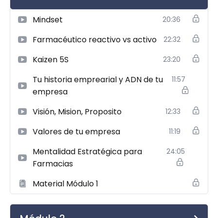
valor de la farmacia para el paciente y cliente
actual
Mindset
20:36
¿A quién va dirigido?
Farmacéutico reactivo vs activo
22:32
Este curso está pensado para:
Kaizen 5S
23:20
Farmacéuticos titulares o propietarios de
Tu historia emprearial y ADN de tu
11:57
farmacia
empresa
Farmacéuticos que están iniciando la gestión
Visión, Mision, Proposito
12:33
de su propia farmacia
Valores de tu empresa
11:19
Profesionales del canal farmacia interesados
Mentalidad Estratégica para
24:05
en mejorar la gestión empresarial del negocio
Farmacias
Farmacéuticos que desean evolucionar hacia
Material Módulo 1
un modelo de farmacia más estratégico y
sostenible