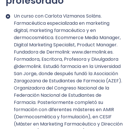
profesorado
Si has llegado hasta aquí, espero que te hayas
convencido de que este es el curso que necesitas.
Una píldora formativa tan práctica y amena que no
Un curso con Carlota Vizmanos Soláns.
vas a creer todo lo que vas a aprender.
Farmacéutica especializada en marketing
digital, marketing farmacéutico y en
Aprende a atraer y fidelizar clientes en la
dermocosmética. Ecommerce Media Manager,
industria farmacéutica.
Digital Marketing Specialist, Product Manager.
Fundadora de Dermolink: www.dermolink.es.
Formación exclusiva en digital para
Formadora, Escritora, Profesora y Divulgadora
profesionales comerciales y de marketing.
@dermolink. Estudió farmacia en la Universidad
Esta formación está diseñada para
San Jorge, donde después fundó la Asociación
profesionales que buscan potenciar sus
Zaragozana de Estudiantes de Farmacia (AZEF).
resultados, abrir nuevas oportunidades y
Organizadora del Congreso Nacional de la
destacar en un sector cada vez más
Federación Nacional de Estudiantes de
competitivo.
Farmacia. Posteriormente completó su
formación con diferentes másteres en AMIR
Accede a la formación exclusiva que marcará
(Dermocosmética y formulación), en CESIF
la diferencia en tus ventas.
(Máster en Marketing Farmacéutico y Dirección