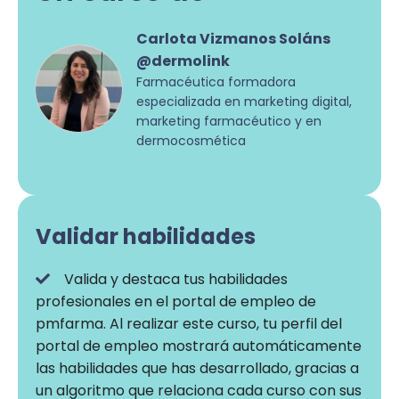
Responsables de marketing digital del sector
Carlota Vizmanos Soláns
que quieran actualizar sus conocimientos y
@dermolink
seguir formándose en el sector farmacéutico.
Farmacéutica formadora
especializada en marketing digital,
Si tienes interés en formarte en marketing
marketing farmacéutico y en
digital para ser el futuro profesional de la
dermocosmética
industria farmacéutica.
Profesionales del marketing en agencias o
consultoras que quieran especializarse en
Validar habilidades
marketing relacionado con este sector.
Profesionales de la industria farmacéutica y
Valida y destaca tus habilidades
con interés en introducirse en el marketing
profesionales en el portal de empleo de
digital.
pmfarma. Al realizar este curso, tu perfil del
portal de empleo mostrará automáticamente
las habilidades que has desarrollado, gracias a
un algoritmo que relaciona cada curso con sus