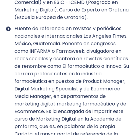
Comercial) y en ESIC - ICEMD (Posgrado en
Contenido
Marketing Digital). Curso de Experto en Oratoria
(Escuela Europea de Oratoria).
En este curso DEL LABORATORIO AL LEAD
Fuente de referencia en revistas y periódicos
hablaremos sobre por qué es tan relevante
nacionales e internacionales Los Angeles Times,
invertir en marketing digital, estrategias
México, Guatemala. Ponente en congresos
digitales, canales y herramientas digitales,
como INFARMA o Farmaweek, divulgadora en
medición y KPIs.
redes sociales y escritora en revistas científicas
¿Qué es el marketing digital y por qué es
de renombre como El farmacéutico o Innova. Su
crucial en el sector salud?
carrera profesional es en la industria
farmacéutica en puestos de Product Manager,
Cambios de comportamiento en el
Digital Marketing Specialist y de Ecommerce
consumidor.
Media Manager, en departamentos de
marketing digital, marketing farmacéutico y de
Regulaciones de productos farmacéuticos.
Ecommerce. Es la encargada de impartir este
Estrategias digitales:
curso de Marketing Digital en la Academia de
pmfarma, que es, en palabras de la propia
DAFO.
Carlota, el mayor portal de referencia de la