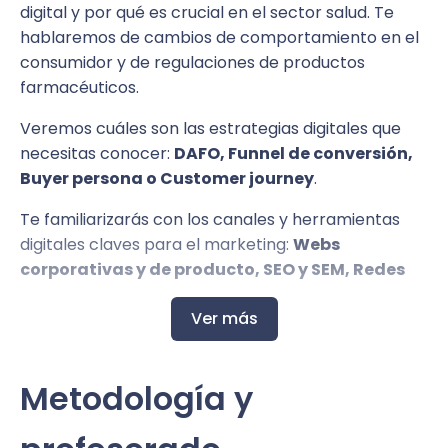
digital y por qué es crucial en el sector salud. Te
hablaremos de cambios de comportamiento en el
consumidor y de regulaciones de productos
farmacéuticos.
Veremos cuáles son las estrategias digitales que
necesitas conocer:
DAFO, Funnel de conversión,
Buyer persona o Customer journey
.
Te familiarizarás con los canales y herramientas
digitales claves para el marketing:
Webs
corporativas y de producto, SEO y SEM, Redes
sociales para salud, Email marketing, Paid
Ver más
Media y también banners y ads.
Hablaremos sobre
CRM
,
Inbound y outbound
marketing
, sobre
medición y KPIs
para
Metodología y
aumentar el
ROI
, los
leads
y las
ventas
.