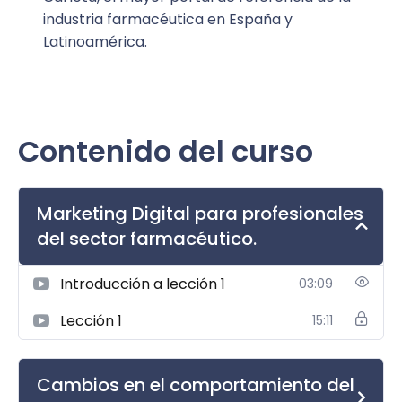
Funnel de conversión.
industria farmacéutica en España y
Latinoamérica.
Buyer persona: profesionales de la salud,
pacientes.
Customer journey.
Contenido del curso
Canales y herramientas digitales:
Webs corporativas y de producto.
Marketing Digital para profesionales
SEO y SEM
del sector farmacéutico.
Redes sociales para salud (Instagram, LinkedIn,
TikTok, etc.).
Introducción a lección 1
03:09
Email marketing y marketing automation.
Lección 1
15:11
Paid Media en motores de búsqueda y redes
sociales (con límites legales).
Cambios en el comportamiento del