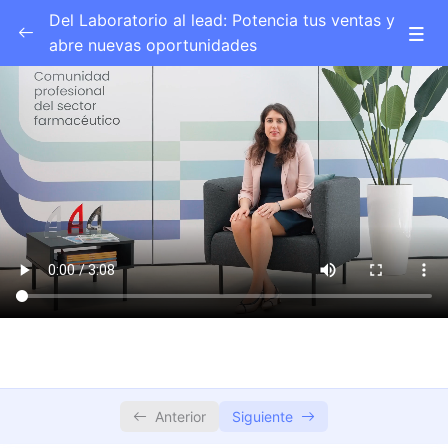
Del Laboratorio al lead: Potencia tus ventas y
abre nuevas oportunidades
Marketing Digital para profesionales del
0/2
sector farmacéutico.
Introducción a lección 1
03:09
Lección 1
15:11
Cambios en el comportamiento del
0/1
consumidor y regulaciones
Estrategias digitales
0/1
Canales y herramientas digitales
0/2
Medición, KPIs y optimización
0/2
Anterior
Siguiente